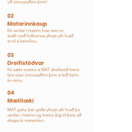
við vinnustaðinn þinn!
02
Matarinnkaup
Þú verslar í matinn hvar sem er,
ávallt með
fullkomna yfirsýn yfir hvað
er til
á heimilinu.
03
Dreifistöðvar
Þú sækir matinn á MAT dreifistöð beint
fyrir utan vinnustaðinn þinn á leið heim
úr vinnu.
04
Mælitæki
MAT gefur þér góða yfirsýn yfir hvað þú
verslar í matinn og hvetur þig til þess að
draga úr matarsóun.