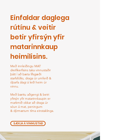
Einfaldar daglega
rútínu
&
veitir
betir yfirsýn yfir
matarinnkaup
heimilisins.
Með innleiðingu MAT
dreifikerfisins taka vinnustaðir
þátt í að bæta lífsgæði
starfsfólks, draga úr umferð &
óþarfa álagi á leið heim úr
vinnu.
Með bættu aðgengi & betri
yfirsýn yfir matarinnkaupin
er
markmið okkar að draga úr
sóun á mat, peningum
& dýrmætum tíma einstaklinga.
SÆKJA Á VINNUSTAÐ