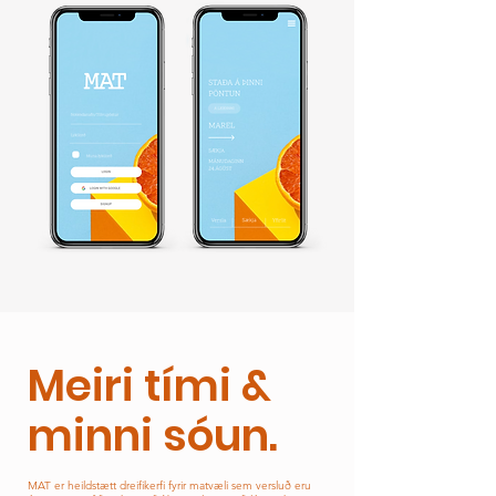
Meiri tími &
minni sóun.
MAT er heildstætt dreifikerfi fyrir matvæli sem versluð
eru