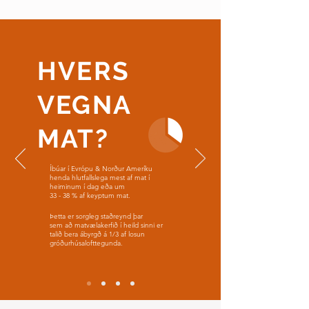
HVERS
VEGNA
MAT?
Íbúar í Evrópu & Norður Ameríku
henda hlutfallslega mest af mat
í
heiminum í dag eða um
33 - 38 %
af keyptum mat.
Þetta er sorgleg staðreynd þar
sem að matvælakerfið í heild sinni er
talið bera ábyrgð á 1/3 af losun
gróðurhúsalofttegunda.