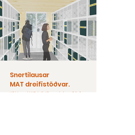
Snertilausar
MAT dreifistöðvar.
Við hönnun á MAT dreifistöðvunum hefur verið lögð
mikil áhersla á snertilausar, umhverfisvænar lausnir.