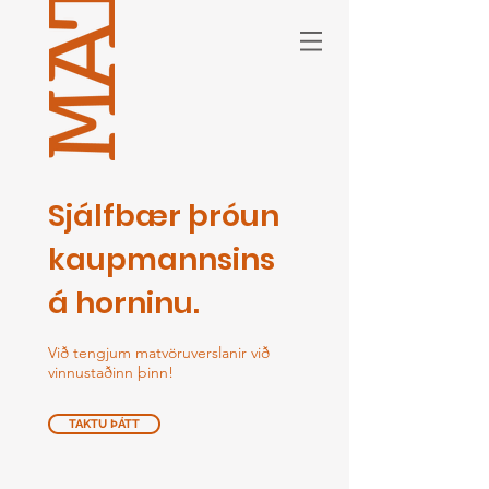
Sjálfbær þróun
kaupmannsins
á horninu.
Við tengjum matvöruverslanir
við
vinnustaðinn þinn!
TAKTU ÞÁTT