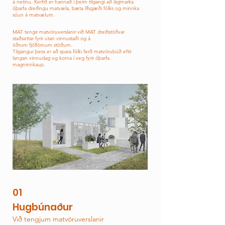
á netinu. Kerfið er hannað í þeim tilgangi að lágmarka
óþarfa
dreifingu matvæla, bæta lífsgæði fólks og minnka
sóun á matvælum.
MAT tengir matvöruverslanir við MAT dreifistöðvar
staðsettar fyrir utan vinnustaði og á
öðrum fjölförnum
stöðum.
Tilgangur þess er að spara fólki ferð matvörubúð eftir
langan vinnudag og koma í veg fyrir óþarfa
magninnkaup.
01
Hugbúnaður
Við tengjum matvöruverslanir