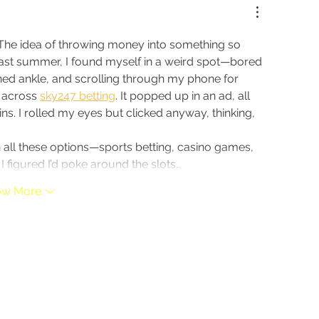
The idea of throwing money into something so 
 last summer, I found myself in a weird spot—bored 
ned ankle, and scrolling through my phone for 
 across 
sky247 betting
. It popped up in an ad, all 
ns. I rolled my eyes but clicked anyway, thinking, 
h all these options—sports betting, casino games, 
 I figured I’d poke around the slots…
ow More