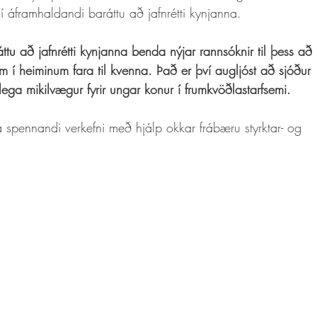
 áframhaldandi baráttu að jafnrétti kynjanna. 
áttu að jafnrétti kynjanna benda nýjar rannsóknir til þess að 
um í heiminum fara til kvenna. Það er því augljóst að sjóður 
ega mikilvægur fyrir ungar konur í frumkvöðlastarfsemi. 
 spennandi verkefni með hjálp okkar frábæru styrktar- og 