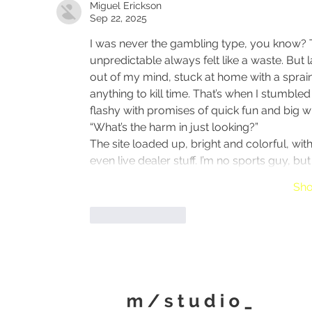
Miguel Erickson
Hönnunarsjóði vorið 2020
Sep 22, 2025
fyrir MAT verkefnið.
I was never the gambling type, you know? 
unpredictable always felt like a waste. But
out of my mind, stuck at home with a sprai
anything to kill time. That’s when I stumbled
flashy with promises of quick fun and big wi
“What’s the harm in just looking?”
The site loaded up, bright and colorful, wit
even live dealer stuff. I’m no sports guy, but
Sh
Like
Reply