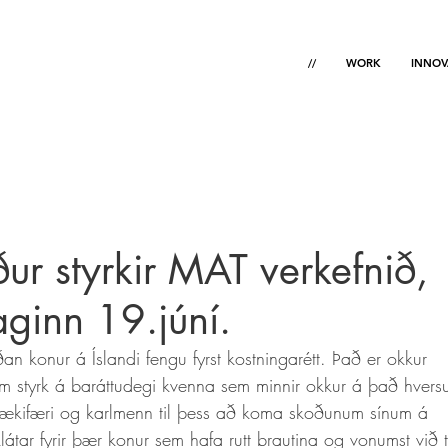
//
WORK
INNOV
r styrkir MAT verkefnið,
ginn 19.júní.
n konur á Íslandi fengu fyrst kostningarétt. Það er okkur 
m styrk á baráttudegi kvenna sem minnir okkur á það hvers
n tækifæri og karlmenn til þess að koma skoðunum sínum á 
átar fyrir þær konur sem hafa rutt brautina og vonumst við ti