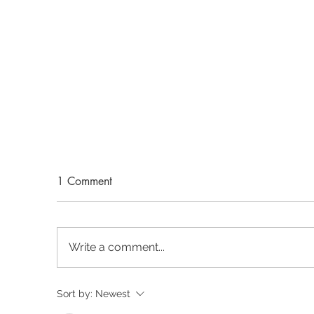
1 Comment
Write a comment...
M/STUDIO hlaut hæsta
Up
Sort by:
Newest
verkefnastyrkinn úr
au