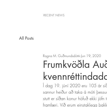
RECENT NEWS
All Posts
Ragna M. Guðmundsdóttir
Jun 19, 2020
Frumkvöðla Auðu
kvennréttindada
Í dag 19. júní 2020 eru 105 ár síða
sannur heiður að taka á móti þessu
stutt er síðan konur höfuð ekki jöf
framfæri. Við erum einstaklega þakkl