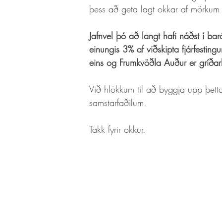
þess að geta lagt okkar af mörkum í
Jafnvel þó að langt hafi náðst í bar
einungis 3% af viðskipta fjárfesting
eins og Frumkvöðla Auður er gríðarl
Við hlökkum til að byggja upp þetta
samstarfaðilum. 
Takk fyrir okkur.