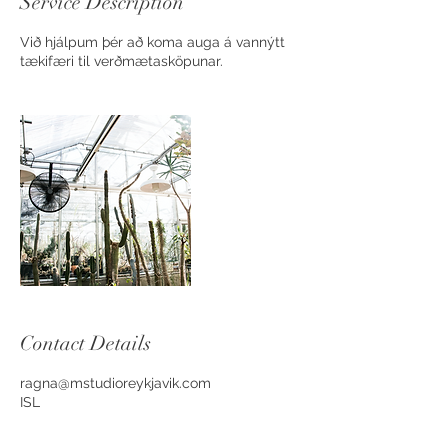
Service Description
Við hjálpum þér að koma auga á vannýtt
tækifæri til verðmætasköpunar.
Contact Details
ragna@mstudioreykjavik.com
ISL