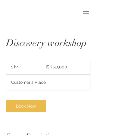
Discovery workshop
30,000
Icelandic
1 hr
1
ISK 30,000
krónur
h
Customer's Place
Book Now